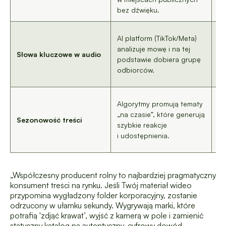
bez dźwięku.
na
Wy
AI platform (TikTok/Meta)
na
analizuje mowę i na tej
Słowa kluczowe w audio
„o
podstawie dobiera grupę
tr
odbiorców.
sz
Pu
Algorytmy promują tematy
w 
„na czasie”, które generują
Sezonowość treści
a 
szybkie reakcje
w 
i udostępnienia.
„p
„Współczesny producent rolny to najbardziej pragmatyczny
konsument treści na rynku. Jeśli Twój materiał wideo
przypomina wygładzony folder korporacyjny, zostanie
odrzucony w ułamku sekundy. Wygrywają marki, które
potrafią 'zdjąć krawat’, wyjść z kamerą w pole i zamienić
statyczny katalog na autentyczny, cyfrowy dowód