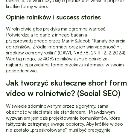
deklaruje, że woli uczyć się o produktach właśnie poprzez
krótkie formy wideo.
Opinie rolników i success stories
W rolnictwie głos praktyka ma ogromną wartość.
Potwierdzają to dane z innego badania
przeprowadzonego przez Martin&Jacob “Kanały dotarcia
do rolników. Źródła informacji oraz ich wiarygodność nt.
środków ochrony roślin” (CAWI, N=378, 29.11-12.12.2024).
Według niego, aż 40% rolników uznaje opinie za
najbardziej przydatną formę przekazu informacji w swoim
gospodarstwie.
Jak tworzyć skuteczne short form
video w rolnictwie? (Social SEO)
W świecie zdominowanym przez algorytmy, sama
obecność w sieci stała się standardem. Prawdziwym
wyzwaniem jest dziś projektowanie komunikatów, które
faktycznie zatrzymają uwagę odbiorcy. Aby krótkie wideo
nie zostało „przeskrolowane”, musi być precyzyjnie