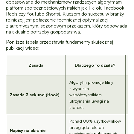
dopasowane do mechanizmów rządzących algorytmami
platform społecznościowych (takich jak TikTok, Facebook
Reels czy YouTube Shorts). Kluczem do sukcesu w branży
rolniczej jest połączenie technicznej optymalizacji
z autentycznym, sezonowym przekazem, który odpowiada
na aktualne potrzeby gospodarstwa.
Poniższa tabela przedstawia fundamenty skutecznej
publikacji wideo:
Z
Zasada
Dlaczego to działa?
Algorytm promuje filmy
Za
z wysokim
sp
Zasada 3 sekund (Hook)
współczynnikiem
ma
utrzymania uwagi na
py
starcie.
wy
Ponad 80% użytkowników
Do
przegląda telefon
na
Napisy na ekranie
w miejscach publicznych
op