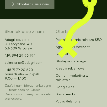
Skontaktuj się z nami
Skontaktuj się z nami
Oferta
Adagri sp. z o.o.
Pozycjonowanie rolnicze SEO
ul. Fabryczna 14D
AgroCore AI Advisor™
53-609 Wrocław
FARM AI™
NIP: 894 29 96 794
Strategia marki agro
sekretariat@adagri.com
Kreacja reklamowa
+48 71 79 20 690
poniedziałek – piątek
Content marketing w
9:00 – 17:00
rolnictwie
Zaufali nam liderzy rynku agro
Google Ads
– teraz czas na Ciebie.
Razem osiągniemy Twoje cele
Social media
biznesowe.
Public Relations