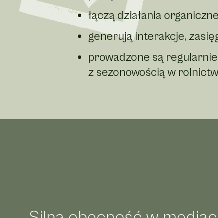
łączą działania organiczn
generują interakcje, zasię
prowadzone są regularnie,
z sezonowością w rolnictw
Silną obecność w media