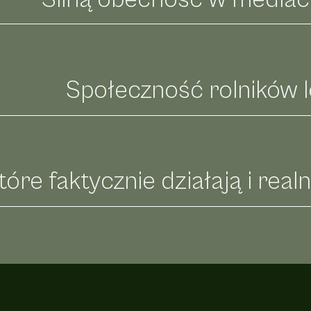
Społeczność rolników 
które faktycznie działają i rea