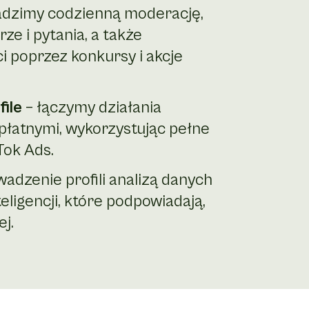
dzimy codzienną moderację,
e i pytania, a także
 poprzez konkursy i akcje
ile
– łączymy działania
płatnymi, wykorzystując pełne
Tok Ads.
adzenie profili analizą danych
teligencji, które podpowiadają,
ej.