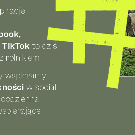
piracje
book,
 TikTok
to dziś
z rolnikiem.
y wspieramy
cności
w social
z codzienną
wspierające