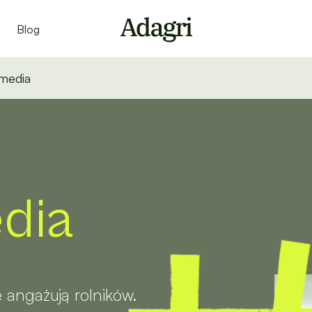
Blog
 media
dia
 angażują rolników.