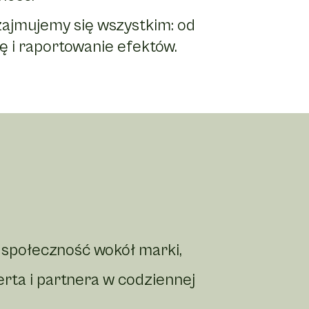
zajmujemy się wszystkim: od
mę i raportowanie efektów.
ą społeczność wokół marki,
rta i partnera w codziennej