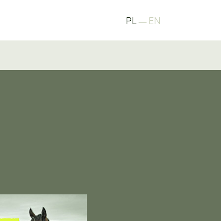
PL
EN
―