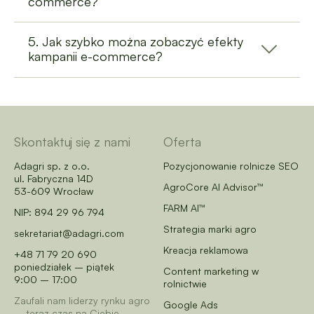
commerce?
5. Jak szybko można zobaczyć efekty
kampanii e-commerce?
Skontaktuj się z nami
Oferta
Adagri sp. z o.o.
Pozycjonowanie rolnicze SEO
ul. Fabryczna 14D
AgroCore AI Advisor™
53-609 Wrocław
FARM AI™
NIP: 894 29 96 794
Strategia marki agro
sekretariat@adagri.com
Kreacja reklamowa
+48 71 79 20 690
poniedziałek – piątek
Content marketing w
9:00 – 17:00
rolnictwie
Zaufali nam liderzy rynku agro
Google Ads
– teraz czas na Ciebie.