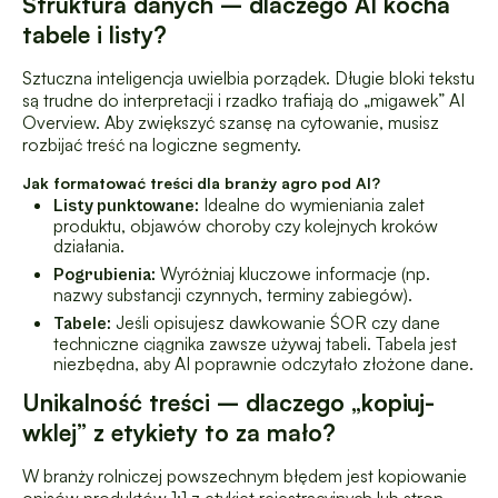
Struktura danych – dlaczego AI kocha
tabele i listy?
Sztuczna inteligencja uwielbia porządek. Długie bloki tekstu
są trudne do interpretacji i rzadko trafiają do „migawek” AI
Overview. Aby zwiększyć szansę na cytowanie, musisz
rozbijać treść na logiczne segmenty.
Jak formatować treści dla branży agro pod AI?
Idealne do wymieniania zalet
Listy punktowane:
produktu, objawów choroby czy kolejnych kroków
działania.
Wyróżniaj kluczowe informacje (np.
Pogrubienia:
nazwy substancji czynnych, terminy zabiegów).
Jeśli opisujesz dawkowanie ŚOR czy dane
Tabele:
techniczne ciągnika zawsze używaj tabeli. Tabela jest
niezbędna, aby AI poprawnie odczytało złożone dane.
Unikalność treści – dlaczego „kopiuj-
wklej” z etykiety to za mało?
W branży rolniczej powszechnym błędem jest kopiowanie