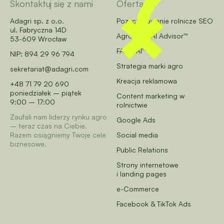
Skontaktuj się z nami
Oferta
Adagri sp. z o.o.
Pozycjonowanie rolnicze SEO
ul. Fabryczna 14D
AgroCore AI Advisor™
53-609 Wrocław
FARM AI™
NIP: 894 29 96 794
Strategia marki agro
sekretariat@adagri.com
Kreacja reklamowa
+48 71 79 20 690
poniedziałek – piątek
Content marketing w
9:00 – 17:00
rolnictwie
Zaufali nam liderzy rynku agro
Google Ads
– teraz czas na Ciebie.
Razem osiągniemy Twoje cele
Social media
biznesowe.
Public Relations
Strony internetowe
i landing pages
e-Commerce
Facebook & TikTok Ads