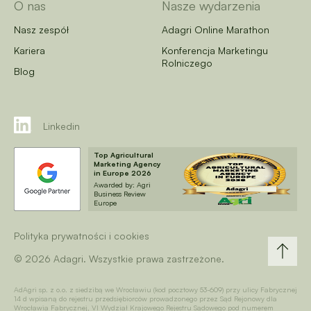
O nas
Nasze wydarzenia
Nasz zespół
Adagri Online Marathon
Kariera
Konferencja Marketingu
Rolniczego
Blog
Linkedin
Top Agricultural
Marketing Agency
in Europe 2026
Awarded by: Agri
Business Review
Europe
Polityka prywatności i cookies
© 2026 Adagri. Wszystkie prawa zastrzeżone.
AdAgri sp. z o.o. z siedzibą we Wrocławiu (kod pocztowy 53-609) przy ulicy Fabrycznej
14 d wpisaną do rejestru przedsiębiorców prowadzonego przez Sąd Rejonowy dla
Wrocławia Fabrycznej, VI Wydział Krajowego Rejestru Sądowego pod numerem