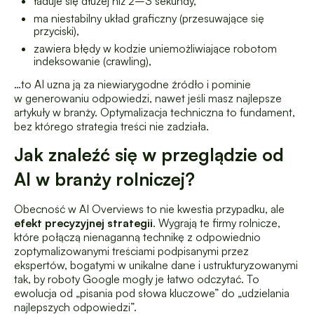
ładuje się dłużej niż 2–3 sekundy,
ma niestabilny układ graficzny (przesuwające się
przyciski),
zawiera błędy w kodzie uniemożliwiające robotom
indeksowanie (crawling),
…to AI uzna ją za niewiarygodne źródło i pominie
w generowaniu odpowiedzi, nawet jeśli masz najlepsze
artykuły w branży. Optymalizacja techniczna to fundament,
bez którego strategia treści nie zadziała.
Jak znaleźć się w przeglądzie od
AI w branży rolniczej?
Obecność w AI Overviews to nie kwestia przypadku, ale
efekt precyzyjnej strategii
. Wygrają te firmy rolnicze,
które połączą nienaganną technikę z odpowiednio
zoptymalizowanymi treściami podpisanymi przez
ekspertów, bogatymi w unikalne dane i ustrukturyzowanymi
tak, by roboty Google mogły je łatwo odczytać. To
ewolucja od „pisania pod słowa kluczowe” do „udzielania
najlepszych odpowiedzi”.