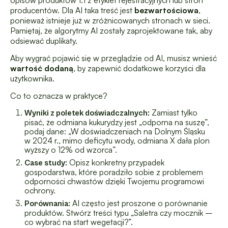
opisów produktów 1:1 z etykiet rejestracyjnych lub stron
producentów. Dla AI taka treść jest
bezwartościowa
,
ponieważ istnieje już w zróżnicowanych stronach w sieci.
Pamiętaj, że algorytmy AI zostały zaprojektowane tak, aby
odsiewać duplikaty.
Aby wygrać pojawić się w przeglądzie od AI, musisz wnieść
wartość dodaną
, by zapewnić dodatkowe korzyści dla
użytkownika.
Co to oznacza w praktyce?
Zamiast tylko
Wyniki z poletek doświadczalnych:
pisać, że odmiana kukurydzy jest „odporna na suszę”,
podaj dane: „W doświadczeniach na Dolnym Śląsku
w 2024 r., mimo deficytu wody, odmiana X dała plon
wyższy o 12% od wzorca”.
Opisz konkretny przypadek
Case study:
gospodarstwa, które poradziło sobie z problemem
odporności chwastów dzięki Twojemu programowi
ochrony.
AI często jest proszone o porównanie
Porównania:
produktów. Stwórz treści typu „Saletra czy mocznik –
co wybrać na start wegetacji?”.