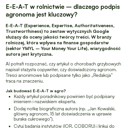
E-E-A-T w rolnictwie – dlaczego podpis
agronoma jest kluczowy?
E-E-A-T (Experience, Expertise, Authoritativeness,
Trustworthiness) to zestaw wytycznych Google
służący do oceny jakości twórcy treści. W branży
rolniczej, która wpływa na finanse gospodarstw
(sektor YMYL – Your Money Your Life), wiarygodność
autora jest krytyczna.
AI potrafi rozpoznać, czy artykuł o chorobach grzybowych
napisał stażysta copywriter, czy doświadczony agronom.
Treści anonimowe lub podpisane tylko jako „Redakcja”
tracą na znaczeniu.
Jak budować E-E-A-T w agro?
Każdy artykuł poradnikowy powinien być podpisany
imieniem i nazwiskiem eksperta.
Dodaj notkę biograficzną autora (np. „Jan Kowalski,
główny agronom, 15 lat doświadczenia w uprawie
buraka cukrowego”).
Cytuj badania instytutów (IOR, COBORU) i linkuj do