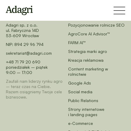
Skontaktuj się z nami
Oferta
Adagri sp. z o.o.
Pozycjonowanie rolnicze SEO
ul. Fabryczna 14D
AgroCore AI Advisor™
53-609 Wrocław
FARM AI™
NIP: 894 29 96 794
Strategia marki agro
sekretariat@adagri.com
Kreacja reklamowa
+48 71 79 20 690
poniedziałek – piątek
Content marketing w
9:00 – 17:00
rolnictwie
Zaufali nam liderzy rynku agro
Google Ads
– teraz czas na Ciebie.
Razem osiągniemy Twoje cele
Social media
biznesowe.
Public Relations
Strony internetowe
i landing pages
e-Commerce